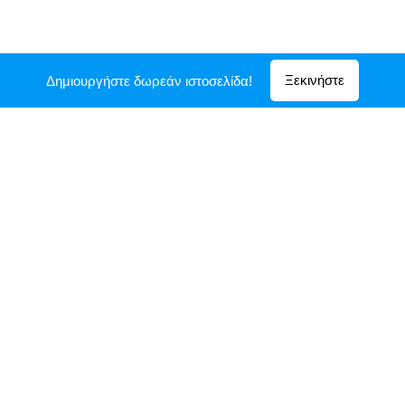
ΕΠΙΜΟΡΦΩΤΙΚΗ ΔΙΗΜΕΡΙΔΑ
Ξεκινήστε
Δημιουργήστε δωρεάν ιστοσελίδα!
«ΤΟ ΜΑΘΗΤΙΚΟ ΡΑΔΙΟΦΩΝΟ ΩΣ ΚΑΙΝΟΤΟΜΟ
ΕΚΠΑΙΔΕΥΤΙΚΟ ΚΑΙ ΠΑΙΔΑΓΩΓΙΚΟ ΕΡΓΑΛΕΙΟ»
1 & 2 Δεκεμβρίου 2017
Στο Επιμελητήριο Αχαΐας και στο Πειραματικό Γυμνάσιο
Πανεπιστημίου Πατρών
Με την αιγίδα της Περιφερειακής Διεύθυνσης
Πρωτοβάθμιας και Δευτεροβάθμιας Εκπαίδευσης Δυτικής
Ελλάδας